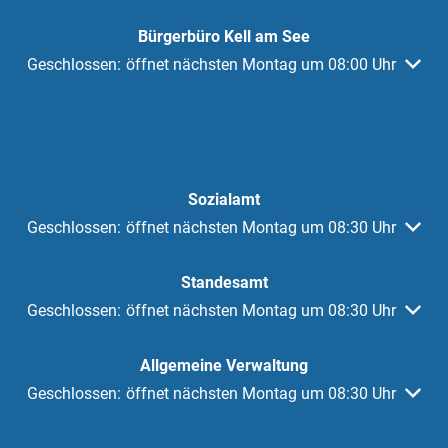
Bürgerbüro Kell am See
Klicken, um weitere Öffnungs- oder Schließzeiten auszuble
Geschlossen:
öffnet nächsten Montag um 08:00 Uhr
Sozialamt
Klicken, um weitere Öffnungs- oder Schließzeiten auszuble
Geschlossen:
öffnet nächsten Montag um 08:30 Uhr
Standesamt
Klicken, um weitere Öffnungs- oder Schließzeiten auszuble
Geschlossen:
öffnet nächsten Montag um 08:30 Uhr
Allgemeine Verwaltung
Klicken, um weitere Öffnungs- oder Schließzeiten auszuble
Geschlossen:
öffnet nächsten Montag um 08:30 Uhr