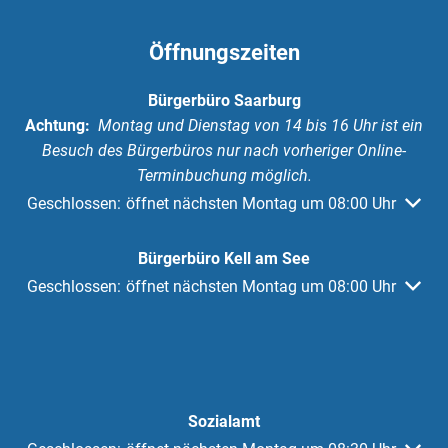
Öffnungszeiten
Bürgerbüro Saarburg
Achtung:
Montag und Dienstag von 14 bis 16 Uhr ist ein
Besuch des Bürgerbüros nur nach vorheriger Online-
Terminbuchung möglich.
Klicken, um weitere Öffnungs- oder Schließzeiten auszuble
Geschlossen:
öffnet nächsten Montag um 08:00 Uhr
Bürgerbüro Kell am See
Klicken, um weitere Öffnungs- oder Schließzeiten auszuble
Geschlossen:
öffnet nächsten Montag um 08:00 Uhr
Sozialamt