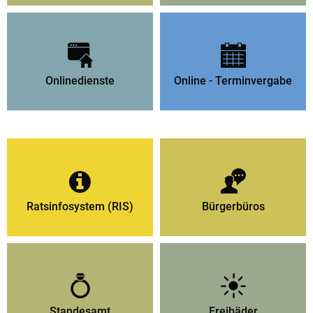
Onlinedienste
Online - Terminvergabe
Ratsinfosystem (RIS)
Bürgerbüros
Standesamt
Freibäder