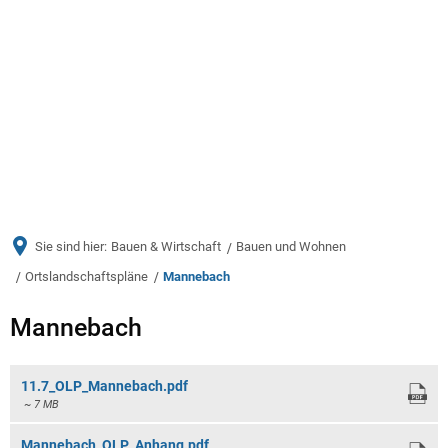
Menü
Sie sind hier:
Bauen & Wirtschaft
Bauen und Wohnen
Ortslandschaftspläne
Mannebach
Mannebach
Mannebach
11.7_OLP_Mannebach.pdf
~ 7 MB
Mannebach_OLP_Anhang.pdf