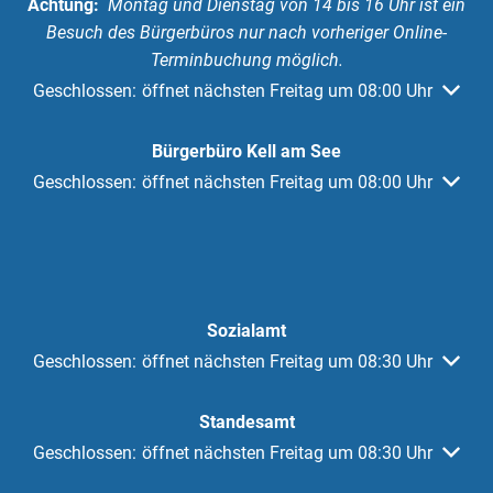
Achtung:
Montag und Dienstag von 14 bis 16 Uhr ist ein
Besuch des Bürgerbüros nur nach vorheriger Online-
Terminbuchung möglich.
Klicken, um weitere Öffnungs- oder Schließzeiten auszuble
Geschlossen:
öffnet nächsten Freitag um 08:00 Uhr
Bürgerbüro Kell am See
Klicken, um weitere Öffnungs- oder Schließzeiten auszuble
Geschlossen:
öffnet nächsten Freitag um 08:00 Uhr
Sozialamt
Klicken, um weitere Öffnungs- oder Schließzeiten auszuble
Geschlossen:
öffnet nächsten Freitag um 08:30 Uhr
Standesamt
Klicken, um weitere Öffnungs- oder Schließzeiten auszuble
Geschlossen:
öffnet nächsten Freitag um 08:30 Uhr