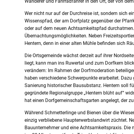
Wanderer und Fahrradfahrer in den Ort, der von dem 
Wer nicht nur auf der Durchreise ist, sondern sich 
Wissenspfad, der am Dorfplatz gegenüber der Pfarrk
oder auf dem neuen Achtsamkeitspfad durchatmen. 
Übernachtungsmöglichkeiten. Neben Freizeitsportle
Hentern, denn in einer alten Mühle befinden sich R
Die Ortsgemeinde wächst derzeit auf ihrer Nordseit
liegt, kann man ins Ruwertal und zum Dorfkern blic
verändern: Im Rahmen der Dorfmoderation beteiligen
haben verschiedene Schwerpunkte erarbeitet. Dazu 
Sanierung historischer Bausubstanz. Hentern soll f
gegründete Regionalgruppe „Hentern blüht auf“ wid
hat einen Dorfgemeinschaftsgarten angelegt, der zu
Während Schmetterlinge und Bienen über die Wiesen 
einzig verbliebene Haupterwerbslandwirt züchtet. Ne
Bauunternehmer und eine Achtsamkeitspraxis. Die 