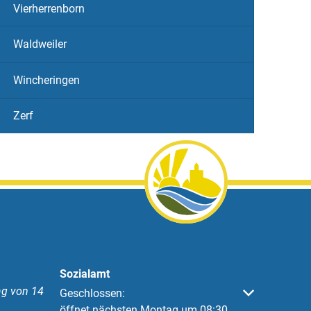
Vierherrenborn
Waldweiler
Wincheringen
Zerf
Sozialamt
g von 14
Klicken, um weitere Öffnungs- oder Schließzeiten 
Geschlossen:
öffnet nächsten Montag um 08:30