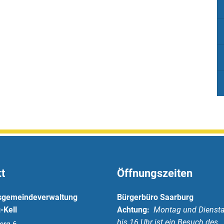
t
Öffnungszeiten
sgemeindeverwaltung
Bürgerbüro Saarburg
-Kell
Achtung:
Montag und Diensta
bis 16 Uhr ist ein Besuch des