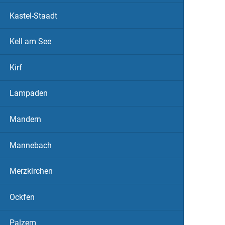
Kastel-Staadt
Kell am See
Kirf
Lampaden
Mandern
Mannebach
Merzkirchen
Ockfen
Palzem