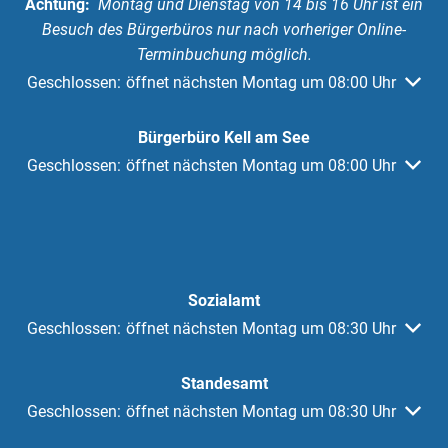
Achtung:
Montag und Dienstag von 14 bis 16 Uhr ist ein
Besuch des Bürgerbüros nur nach vorheriger Online-
Terminbuchung möglich.
Klicken, um weitere Öffnungs- oder Schließzeiten auszuble
Geschlossen:
öffnet nächsten Montag um 08:00 Uhr
Bürgerbüro Kell am See
Klicken, um weitere Öffnungs- oder Schließzeiten auszuble
Geschlossen:
öffnet nächsten Montag um 08:00 Uhr
Sozialamt
Klicken, um weitere Öffnungs- oder Schließzeiten auszuble
Geschlossen:
öffnet nächsten Montag um 08:30 Uhr
Standesamt
Klicken, um weitere Öffnungs- oder Schließzeiten auszuble
Geschlossen:
öffnet nächsten Montag um 08:30 Uhr