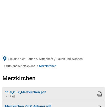
Menü
Sie sind hier:
Bauen & Wirtschaft
Bauen und Wohnen
Ortslandschaftspläne
Merzkirchen
Merzkirchen
Merzkirchen
11.8_OLP_Merzkirchen.pdf
~ 17 MB
Merzkirchen_OLP_Anhang.pdf