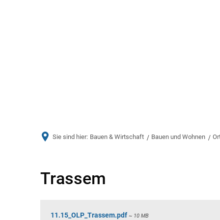
Aktuelles
Bürger & Ve
Sie sind hier:
Bauen & Wirtschaft
Bauen und Wohnen
Or
Trassem
Trassem
11.15_OLP_Trassem.pdf
~ 10 MB