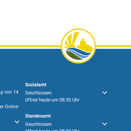
Sozialamt
g von 14
Klicken, um weitere Öffnungs- oder Schließzeiten 
Geschlossen:
öffnet heute um 08:30 Uhr
er Online-
Standesamt
 oder Schließzeiten auszublenden
Klicken, um weitere Öffnungs- oder Schließzeiten 
Geschlossen: