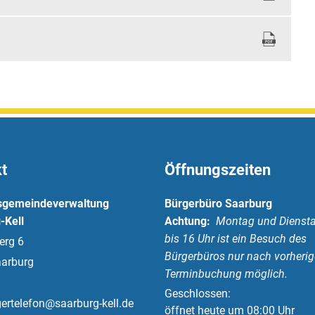
t
Öffnungszeiten
sgemeindeverwaltung
Bürgerbüro Saarburg
-Kell
Achtung:
Montag und Diensta
bis 16 Uhr ist ein Besuch des
erg 6
Bürgerbüros nur nach vorherig
arburg
Terminbuchung möglich.
Klicken, um weitere Öffnungs-
Geschlossen:
ertelefon@saarburg-kell.de
öffnet heute um 08:00 Uhr