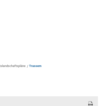
rwaltung
Leben & Wohnen
Bauen & Wirts
tslandschaftspläne
Trassem