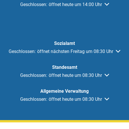
Klicken, um weitere Öffnungs- oder Schließzeiten au
Geschlossen:
öffnet heute um 14:00 Uhr
Sozialamt
Klicken, um weitere Öffnungs- oder Schließzeiten auszuble
Geschlossen:
öffnet nächsten Freitag um 08:30 Uhr
Standesamt
Klicken, um weitere Öffnungs- oder Schließzeiten au
Geschlossen:
öffnet heute um 08:30 Uhr
Allgemeine Verwaltung
Klicken, um weitere Öffnungs- oder Schließzeiten au
Geschlossen:
öffnet heute um 08:30 Uhr