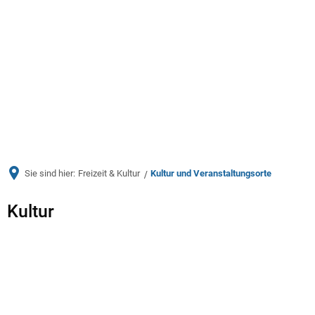
Menü
Sie sind hier:
Freizeit & Kultur
Kultur und Veranstaltungsorte
Kultur
Kultur
und
Veranstaltungsorte