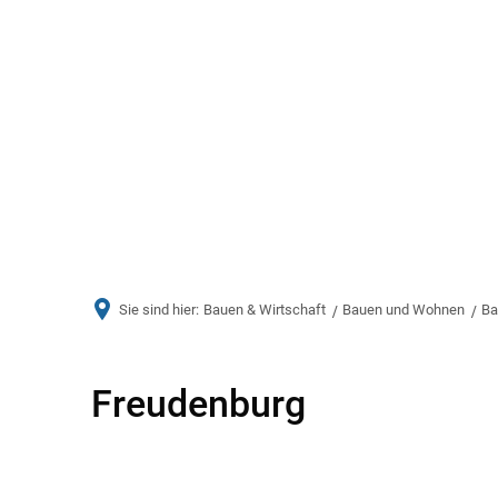
Aktuelles
Bürger & Ve
Sie sind hier:
Bauen & Wirtschaft
Bauen und Wohnen
Ba
Freudenburg
Freudenburg