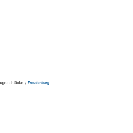
rwaltung
Leben & Wohnen
Bauen & Wirts
ugrundstücke
Freudenburg