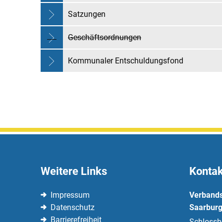
Satzungen
Satzungen
Geschäftsordnungen
Kommunaler Entschuldungsfond
Weitere Links
Kontak
Impressum
Verband
Datenschutz
Saarburg
Barrierefreiheit
Schlossb