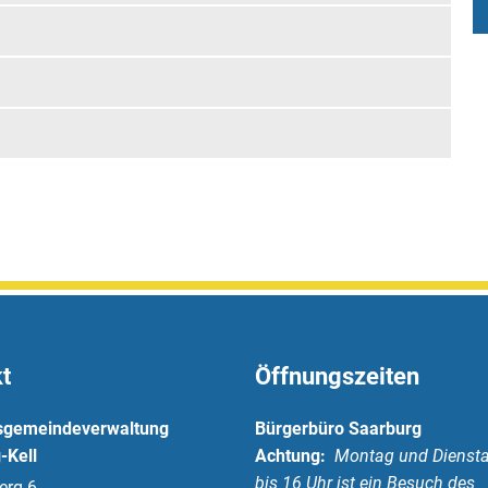
t
Öffnungszeiten
sgemeindeverwaltung
Bürgerbüro Saarburg
-Kell
Achtung:
Montag und Diensta
bis 16 Uhr ist ein Besuch des
erg 6