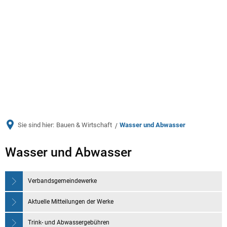
Menü
Sie sind hier:
Bauen & Wirtschaft
Wasser und Abwasser
Wasser
Wasser und Abwasser
und
Verbandsgemeindewerke
Abwasser
Aktuelle Mitteilungen der Werke
Trink- und Abwassergebühren