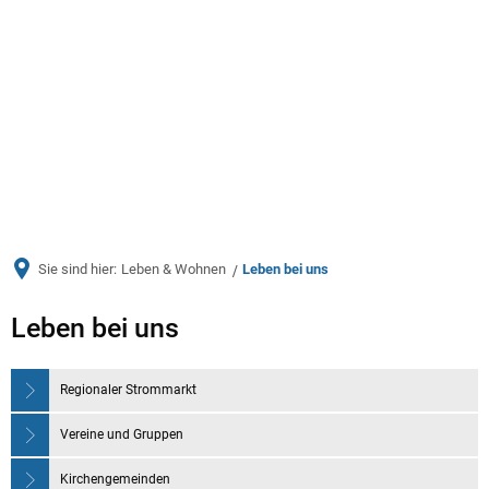
Menü
Sie sind hier:
Leben & Wohnen
Leben bei uns
Leben
Leben bei uns
bei
Regionaler Strommarkt
uns
Vereine und Gruppen
Kirchengemeinden