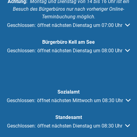
Achtung:
Montag und Dienstag von 14 bis 16 Uhr ist ein
Besuch des Bürgerbüros nur nach vorheriger Online-
Terminbuchung möglich.
Klicken, um weitere Öffnungs- oder Schließzeiten auszuble
Geschlossen:
öffnet nächsten Dienstag um 07:00 Uhr
Bürgerbüro Kell am See
Klicken, um weitere Öffnungs- oder Schließzeiten auszuble
Geschlossen:
öffnet nächsten Dienstag um 08:00 Uhr
Sozialamt
Klicken, um weitere Öffnungs- oder Schließzeiten auszublen
Geschlossen:
öffnet nächsten Mittwoch um 08:30 Uhr
Standesamt
Klicken, um weitere Öffnungs- oder Schließzeiten auszuble
Geschlossen:
öffnet nächsten Dienstag um 08:30 Uhr