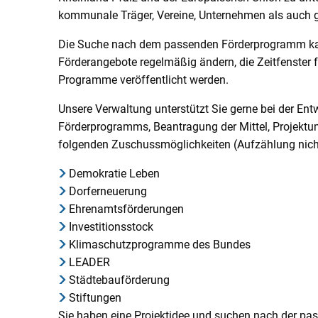
-
kommunale Träger, Vereine, Unternehmen als auch g
beratung
Die Suche nach dem passenden Förderprogramm kann
Förderangebote regelmäßig ändern, die Zeitfenster f
Programme veröffentlicht werden.
Unsere Verwaltung unterstützt Sie gerne bei der Ent
Förderprogramms, Beantragung der Mittel, Projekt
folgenden Zuschussmöglichkeiten (Aufzählung nich
Demokratie Leben
Dorferneuerung
Ehrenamtsförderungen
Investitionsstock
Klimaschutzprogramme des Bundes
LEADER
Städtebauförderung
Stiftungen
Sie haben eine Projektidee und suchen nach der p