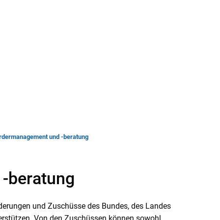
rwaltung
Leben & Wohnen
Bauen & Wirts
rdermanagement und -beratung
-beratung
Förderungen und Zuschüsse des Bundes, des Landes
terstützen. Von den Zuschüssen können sowohl