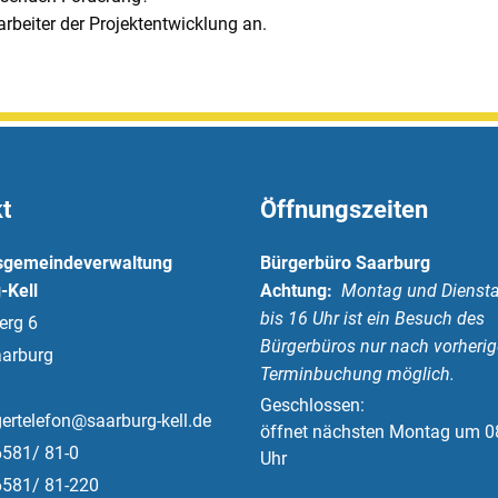
rbeiter der Projektentwicklung an.
t
Öffnungszeiten
sgemeindeverwaltung
Bürgerbüro Saarburg
-Kell
Achtung:
Montag und Diensta
bis 16 Uhr ist ein Besuch des
erg 6
Bürgerbüros nur nach vorherig
arburg
Terminbuchung möglich.
Klicken, um weitere Öffnungs-
Geschlossen:
ertelefon@saarburg-kell.de
öffnet nächsten Montag um 0
6581/ 81-0
Uhr
6581/ 81-220