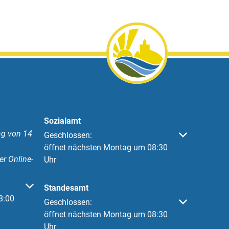
Sozialamt
g von 14
Klicken, um weitere Öffnungs- oder Schließzeiten 
Geschlossen:
öffnet nächsten Montag um 08:30
er Online-
Uhr
 oder Schließzeiten auszublenden
Standesamt
8:00
Klicken, um weitere Öffnungs- oder Schließzeiten 
Geschlossen:
öffnet nächsten Montag um 08:30
Uhr