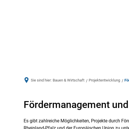
Aktuelles
Bürger & Ve
Sie sind hier:
Bauen & Wirtschaft
Projektentwicklung
Fö
Fördermanagement
Fördermanagement und 
und
Es gibt zahlreiche Möglichkeiten, Projekte durch 
Rheinland-Pfalz und der Europäischen Union zu un