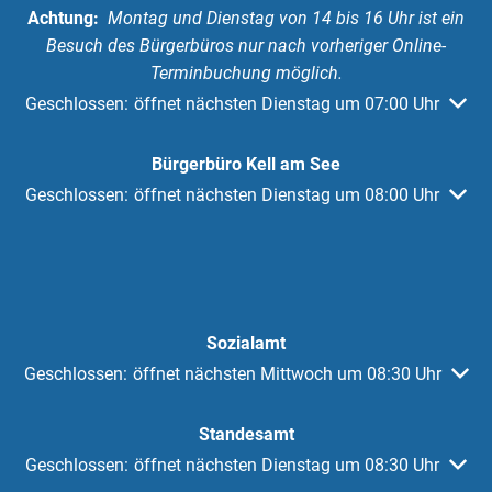
Achtung:
Montag und Dienstag von 14 bis 16 Uhr ist ein
Besuch des Bürgerbüros nur nach vorheriger Online-
Terminbuchung möglich.
Klicken, um weitere Öffnungs- oder Schließzeiten auszuble
Geschlossen:
öffnet nächsten Dienstag um 07:00 Uhr
Bürgerbüro Kell am See
Klicken, um weitere Öffnungs- oder Schließzeiten auszuble
Geschlossen:
öffnet nächsten Dienstag um 08:00 Uhr
Sozialamt
Klicken, um weitere Öffnungs- oder Schließzeiten auszublen
Geschlossen:
öffnet nächsten Mittwoch um 08:30 Uhr
Standesamt
Klicken, um weitere Öffnungs- oder Schließzeiten auszuble
Geschlossen:
öffnet nächsten Dienstag um 08:30 Uhr