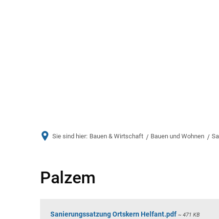
Aktuelles
Bürger & Ve
Sie sind hier:
Bauen & Wirtschaft
Bauen und Wohnen
Sa
Palzem
Palzem
Sanierungssatzung Ortskern Helfant.pdf
~ 471 KB