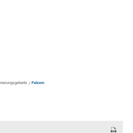
rwaltung
Leben & Wohnen
Bauen & Wirts
nierungsgebiete
Palzem