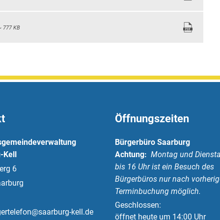
 777 KB
t
Öffnungszeiten
sgemeindeverwaltung
Bürgerbüro Saarburg
-Kell
Achtung:
Montag und Diensta
bis 16 Uhr ist ein Besuch des
erg 6
Bürgerbüros nur nach vorherig
arburg
Terminbuchung möglich.
Klicken, um weitere Öffnungs-
Geschlossen:
ertelefon@saarburg-kell.de
öffnet heute um 14:00 Uhr