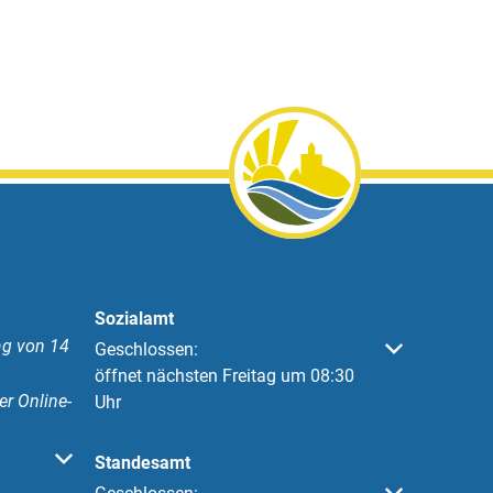
Sozialamt
g von 14
Klicken, um weitere Öffnungs- oder Schließzeiten 
Geschlossen:
öffnet nächsten Freitag um 08:30
er Online-
Uhr
 oder Schließzeiten auszublenden
Standesamt