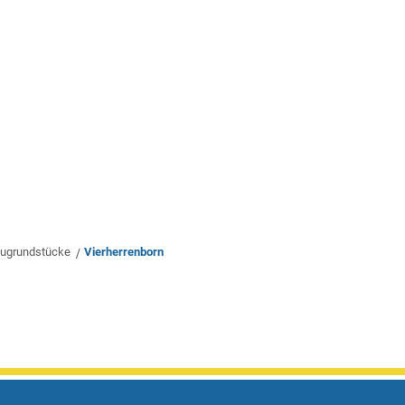
rwaltung
Leben & Wohnen
Bauen & Wirts
ugrundstücke
Vierherrenborn