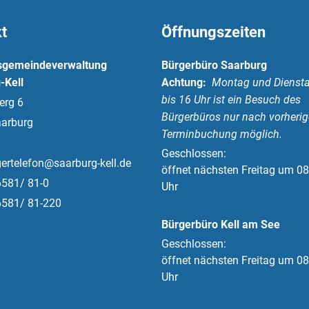
t
Öffnungszeiten
sgemeindeverwaltung
Bürgerbüro Saarburg
-Kell
Achtung:
Montag und Diensta
bis 16 Uhr ist ein Besuch des
erg 6
Bürgerbüros nur nach vorherig
arburg
Terminbuchung möglich.
Klicken, um weitere Öffnungs-
Geschlossen:
ertelefon@saarburg-kell.de
öffnet nächsten Freitag um 08
6581/ 81-0
Uhr
6581/ 81-220
Bürgerbüro Kell am See
Klicken, um weitere Öffnungs-
Geschlossen:
öffnet nächsten Freitag um 08
Uhr