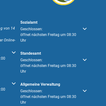
Sozialamt
g von 14
Klicken, um weitere Öffnungs- oder Schließzeiten 
Geschlossen:
öffnet nächsten Freitag um 08:30
er Online-
Uhr
 oder Schließzeiten auszublenden
Standesamt
:00
Klicken, um weitere Öffnungs- oder Schließzeiten 
Geschlossen:
öffnet nächsten Freitag um 08:30
Uhr
 oder Schließzeiten auszublenden
Allgemeine Verwaltung
:00
Klicken, um weitere Öffnungs- oder Schließzeiten 
Geschlossen:
öffnet nächsten Freitag um 08:30
Uhr