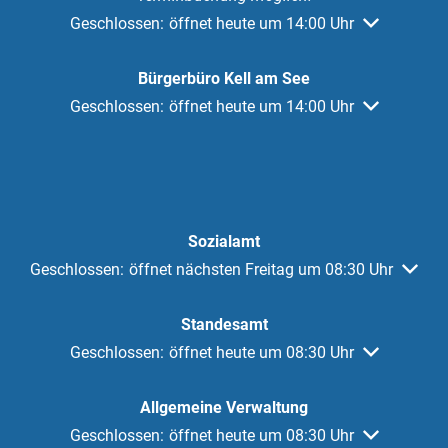
Klicken, um weitere Öffnungs- oder Schließzeiten au
Geschlossen:
öffnet heute um 14:00 Uhr
Bürgerbüro Kell am See
Klicken, um weitere Öffnungs- oder Schließzeiten au
Geschlossen:
öffnet heute um 14:00 Uhr
Sozialamt
Klicken, um weitere Öffnungs- oder Schließzeiten auszuble
Geschlossen:
öffnet nächsten Freitag um 08:30 Uhr
Standesamt
Klicken, um weitere Öffnungs- oder Schließzeiten au
Geschlossen:
öffnet heute um 08:30 Uhr
Allgemeine Verwaltung
Klicken, um weitere Öffnungs- oder Schließzeiten au
Geschlossen:
öffnet heute um 08:30 Uhr