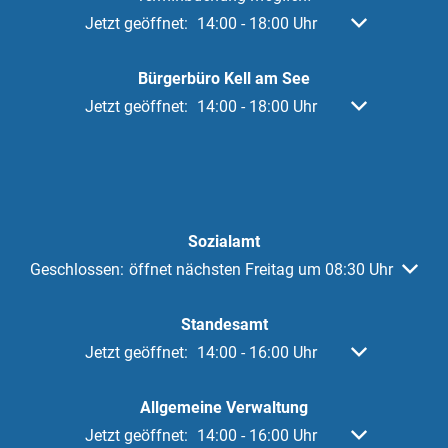
Klicken, um weitere Öffnungs- oder Schließzeiten a
Jetzt geöffnet:
14:00
-
18:00
Uhr
Von 14:00 bis 
Bürgerbüro Kell am See
Klicken, um weitere Öffnungs- oder Schließzeiten a
Jetzt geöffnet:
14:00
-
18:00
Uhr
Von 14:00 bis 
Sozialamt
Klicken, um weitere Öffnungs- oder Schließzeiten auszuble
Geschlossen:
öffnet nächsten Freitag um 08:30 Uhr
Standesamt
Klicken, um weitere Öffnungs- oder Schließzeiten a
Jetzt geöffnet:
14:00
-
16:00
Uhr
Von 14:00 bis 
Allgemeine Verwaltung
Klicken, um weitere Öffnungs- oder Schließzeiten a
Jetzt geöffnet:
14:00
-
16:00
Uhr
Von 14:00 bis 