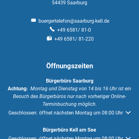
54439
Saarburg
buergertelefon@saarburg-kell.de
+49 6581/ 81-0
+49 6581/ 81-220
Öffnungszeiten
Bürgerbüro Saarburg
Achtung:
Montag und Dienstag von 14 bis 16 Uhr ist ein
Besuch des Bürgerbüros nur nach vorheriger Online-
Terminbuchung möglich.
Klicken, um weitere Öffnungs- oder Schließzeiten auszuble
Geschlossen:
öffnet nächsten Montag um 08:00 Uhr
Bürgerbüro Kell am See
Klicken, um weitere Öffnungs- oder Schließzeiten auszuble
Geschlossen:
öffnet nächsten Montag um 08:00 Uhr