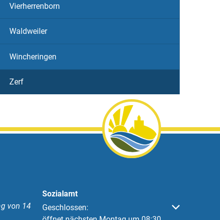
Vierherrenborn
Waldweiler
Wincheringen
Zerf
Sozialamt
g von 14
Klicken, um weitere Öffnungs- oder Schließzeiten 
Geschlossen:
öffnet nächsten Montag um 08:30