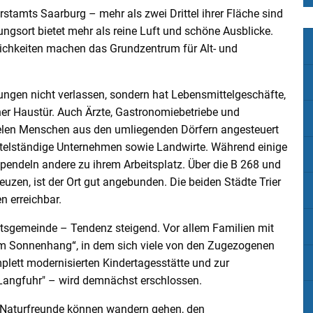
rstamts Saarburg – mehr als zwei Drittel ihrer Fläche sind
ngsort bietet mehr als reine Luft und schöne Ausblicke.
lichkeiten machen das Grundzentrum für Alt- und
rgungen nicht verlassen, sondern hat Lebensmittelgeschäfte,
er Haustür. Auch Ärzte, Gastronomiebetriebe und
 vielen Menschen aus den umliegenden Dörfern angesteuert
ittelständige Unternehmen sowie Landwirte. Während einige
 pendeln andere zu ihrem Arbeitsplatz. Über die B 268 und
euzen, ist der Ort gut angebunden. Die beiden Städte Trier
n erreichbar.
tsgemeinde – Tendenz steigend. Vor allem Familien mit
um Sonnenhang“, in dem sich viele von den Zugezogenen
mplett modernisierten Kindertagesstätte und zur
 Langfuhr" – wird demnächst erschlossen.
en. Naturfreunde können wandern gehen, den