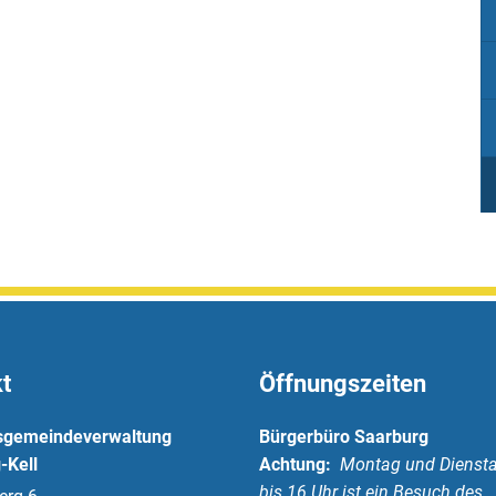
t
Öffnungszeiten
sgemeindeverwaltung
Bürgerbüro Saarburg
-Kell
Achtung:
Montag und Diensta
bis 16 Uhr ist ein Besuch des