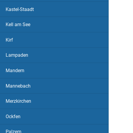
Kastel-Staadt
Kell am See
Kirf
Lampaden
Mandern
Mannebach
Merzkirchen
Ockfen
Palzem