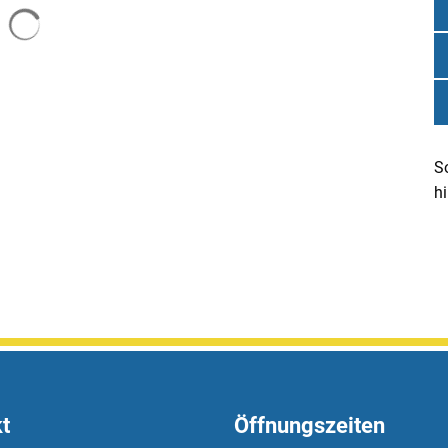
Suchergebnisse werden geladen
So
hi
t
Öffnungszeiten