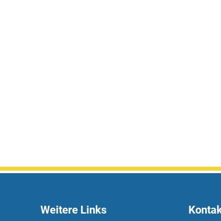
A
bis
Z
Weitere Links
Kontak