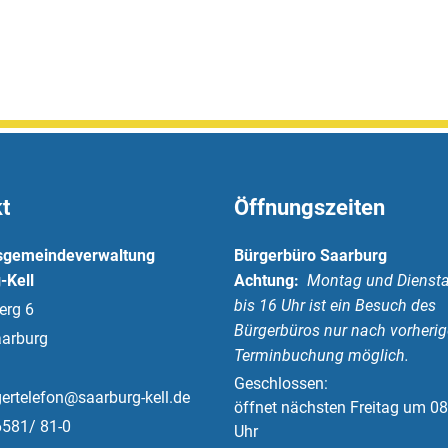
t
Öffnungszeiten
sgemeindeverwaltung
Bürgerbüro Saarburg
-Kell
Achtung:
Montag und Diensta
bis 16 Uhr ist ein Besuch des
erg 6
Bürgerbüros nur nach vorherig
arburg
Terminbuchung möglich.
Klicken, um weitere Öffnungs-
Geschlossen:
ertelefon@saarburg-kell.de
öffnet nächsten Freitag um 08
6581/ 81-0
Uhr