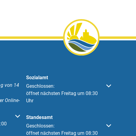
Sozialamt
g von 14
Klicken, um weitere Öffnungs- oder Schließzeiten 
Geschlossen:
öffnet nächsten Freitag um 08:30
er Online-
Uhr
 oder Schließzeiten auszublenden
Standesamt
:00
Klicken, um weitere Öffnungs- oder Schließzeiten 
Geschlossen:
öffnet nächsten Freitag um 08:30