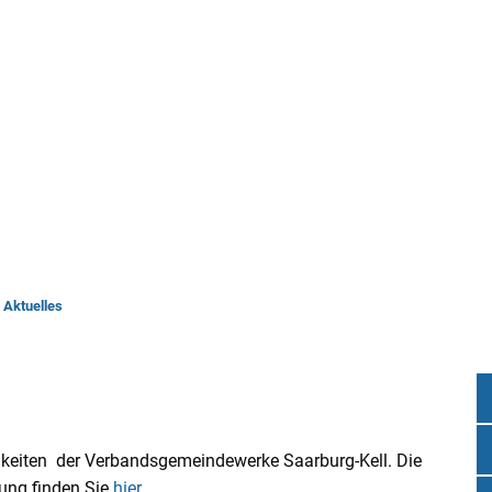
rwaltung
Leben & Wohnen
Bauen & Wirts
Aktuelles
gkeiten der Verbandsgemeindewerke Saarburg-Kell. Die
ung finden Sie
hier
.