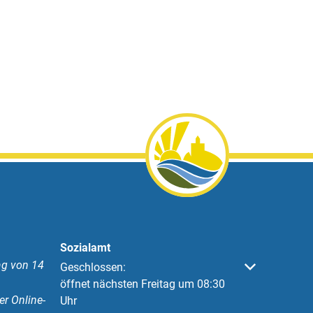
Sozialamt
g von 14
Klicken, um weitere Öffnungs- oder Schließzeiten 
Geschlossen:
öffnet nächsten Freitag um 08:30
er Online-
Uhr