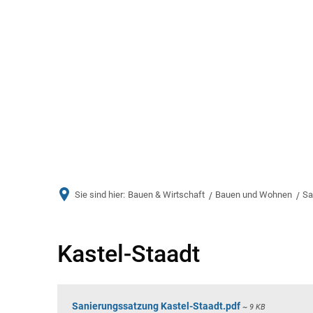
Aktuelles
Bürger & Ve
Sie sind hier:
Bauen & Wirtschaft
Bauen und Wohnen
Sa
Kastel-
Kastel-Staadt
Staadt
Sanierungssatzung Kastel-Staadt.pdf
~ 9 KB