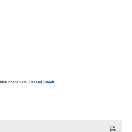
rwaltung
Leben & Wohnen
Bauen & Wirts
nierungsgebiete
Kastel-Staadt