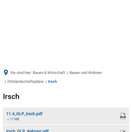
Menü
Sie sind hier:
Bauen & Wirtschaft
Bauen und Wohnen
Ortslandschaftspläne
Irsch
Irsch
Irsch
11.4_OLP_Irsch.pdf
~ 17 MB
Irsch_OLP_Anhang.pdf