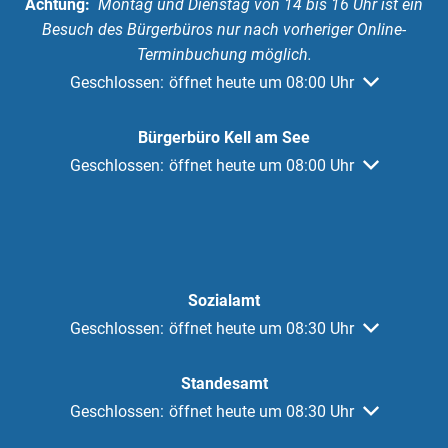
Achtung:
Montag und Dienstag von 14 bis 16 Uhr ist ein
Besuch des Bürgerbüros nur nach vorheriger Online-
Terminbuchung möglich.
Klicken, um weitere Öffnungs- oder Schließzeiten au
Geschlossen:
öffnet heute um 08:00 Uhr
Bürgerbüro Kell am See
Klicken, um weitere Öffnungs- oder Schließzeiten au
Geschlossen:
öffnet heute um 08:00 Uhr
Sozialamt
Klicken, um weitere Öffnungs- oder Schließzeiten au
Geschlossen:
öffnet heute um 08:30 Uhr
Standesamt
Klicken, um weitere Öffnungs- oder Schließzeiten au
Geschlossen:
öffnet heute um 08:30 Uhr