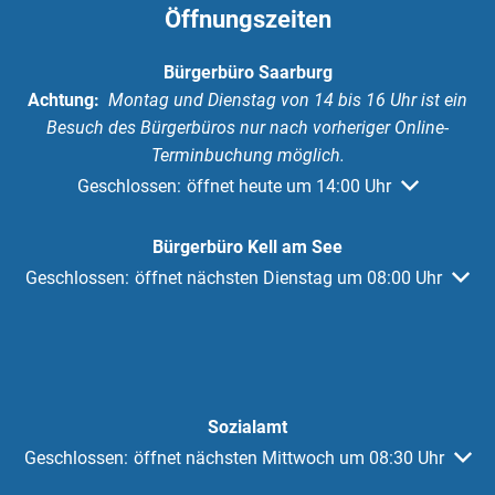
Öffnungszeiten
Bürgerbüro Saarburg
Achtung:
Montag und Dienstag von 14 bis 16 Uhr ist ein
Besuch des Bürgerbüros nur nach vorheriger Online-
Terminbuchung möglich.
Klicken, um weitere Öffnungs- oder Schließzeiten au
Geschlossen:
öffnet heute um 14:00 Uhr
Bürgerbüro Kell am See
Klicken, um weitere Öffnungs- oder Schließzeiten auszuble
Geschlossen:
öffnet nächsten Dienstag um 08:00 Uhr
Sozialamt
Klicken, um weitere Öffnungs- oder Schließzeiten auszublen
Geschlossen:
öffnet nächsten Mittwoch um 08:30 Uhr