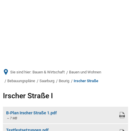
Menü
Sie sind hier:
Bauen & Wirtschaft
Bauen und Wohnen
Bebauungspläne
Saarburg
Beurig
Irscher Straße
Irscher
Irscher Straße I
Straße
B-Plan Irscher Straße 1.pdf
~ 7 MB
Textfestsetzungen.pdf