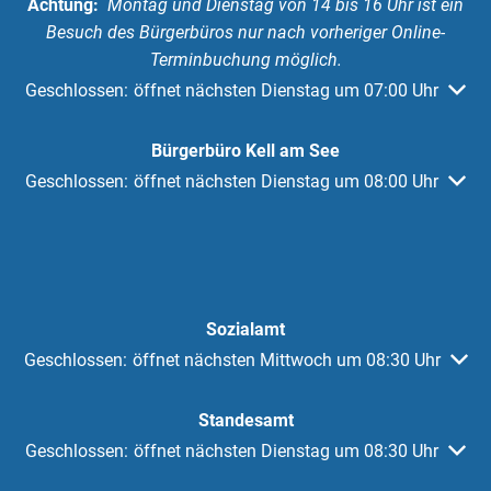
Achtung:
Montag und Dienstag von 14 bis 16 Uhr ist ein
Besuch des Bürgerbüros nur nach vorheriger Online-
Terminbuchung möglich.
Klicken, um weitere Öffnungs- oder Schließzeiten auszuble
Geschlossen:
öffnet nächsten Dienstag um 07:00 Uhr
Bürgerbüro Kell am See
Klicken, um weitere Öffnungs- oder Schließzeiten auszuble
Geschlossen:
öffnet nächsten Dienstag um 08:00 Uhr
Sozialamt
Klicken, um weitere Öffnungs- oder Schließzeiten auszublen
Geschlossen:
öffnet nächsten Mittwoch um 08:30 Uhr
Standesamt
Klicken, um weitere Öffnungs- oder Schließzeiten auszuble
Geschlossen:
öffnet nächsten Dienstag um 08:30 Uhr