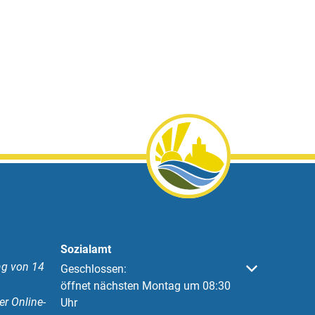
Sozialamt
g von 14
Klicken, um weitere Öffnungs- oder Schließzeiten 
Geschlossen:
öffnet nächsten Montag um 08:30
er Online-
Uhr