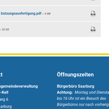
 Satzungsausfertigung.pdf
~ 4 MB
~ 50 KB
t
Öffnungszeiten
sgemeindeverwaltung
Bürgerbüro Saarburg
-Kell
Achtung:
Montag und Diensta
bis 16 Uhr ist ein Besuch des
erg 6
Bürgerbüros nur nach vorherig
arburg