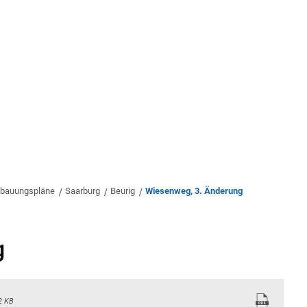
rwaltung
Leben & Wohnen
Bauen & Wirts
bauungspläne
Saarburg
Beurig
Wiesenweg, 3. Änderung
g
2 KB