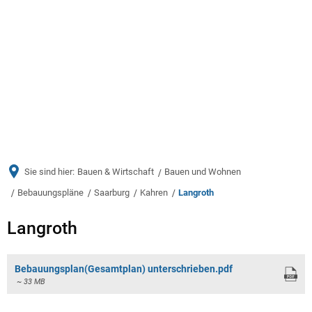
Menü
Sie sind hier:
Bauen & Wirtschaft
Bauen und Wohnen
Bebauungspläne
Saarburg
Kahren
Langroth
Langroth
Langroth
Bebauungsplan(Gesamtplan) unterschrieben.pdf
~ 33 MB