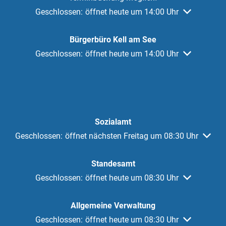
Klicken, um weitere Öffnungs- oder Schließzeiten au
Geschlossen:
öffnet heute um 14:00 Uhr
Bürgerbüro Kell am See
Klicken, um weitere Öffnungs- oder Schließzeiten au
Geschlossen:
öffnet heute um 14:00 Uhr
Sozialamt
Klicken, um weitere Öffnungs- oder Schließzeiten auszuble
Geschlossen:
öffnet nächsten Freitag um 08:30 Uhr
Standesamt
Klicken, um weitere Öffnungs- oder Schließzeiten au
Geschlossen:
öffnet heute um 08:30 Uhr
Allgemeine Verwaltung
Klicken, um weitere Öffnungs- oder Schließzeiten au
Geschlossen:
öffnet heute um 08:30 Uhr