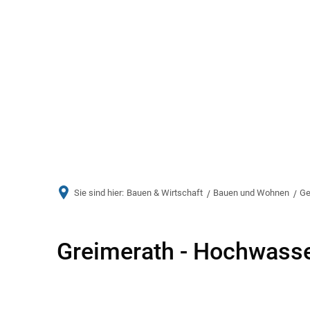
Aktuelles
Bürger & Ve
Sie sind hier:
Bauen & Wirtschaft
Bauen und Wohnen
Ge
Greimerath
Greimerath - Hochwass