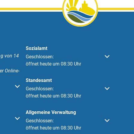
Sozialamt
g von 14
Klicken, um weitere Öffnungs- oder Schließzeiten 
Geschlossen:
öffnet heute um 08:30 Uhr
er Online-
Standesamt
 oder Schließzeiten auszublenden
Klicken, um weitere Öffnungs- oder Schließzeiten 
Geschlossen:
öffnet heute um 08:30 Uhr
Allgemeine Verwaltung
 oder Schließzeiten auszublenden
Klicken, um weitere Öffnungs- oder Schließzeiten 
Geschlossen:
öffnet heute um 08:30 Uhr