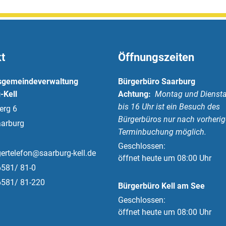
t
Öffnungszeiten
sgemeindeverwaltung
Bürgerbüro Saarburg
-Kell
Achtung:
Montag und Diensta
bis 16 Uhr ist ein Besuch des
erg 6
Bürgerbüros nur nach vorherig
arburg
Terminbuchung möglich.
Klicken, um weitere Öffnungs-
Geschlossen:
ertelefon@saarburg-kell.de
öffnet heute um 08:00 Uhr
6581/ 81-0
6581/ 81-220
Bürgerbüro Kell am See
Klicken, um weitere Öffnungs-
Geschlossen:
öffnet heute um 08:00 Uhr