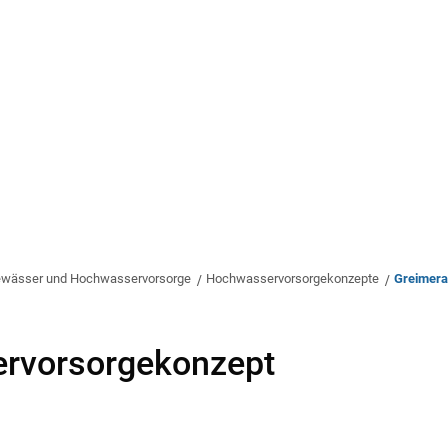
rwaltung
Leben & Wohnen
Bauen & Wirts
wässer und Hochwasservorsorge
Hochwasservorsorgekonzepte
Greimera
ervorsorgekonzept