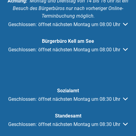
Achtung:
Montag und Dienstag von 14 bis 16 Uhr ist ein
Besuch des Bürgerbüros nur nach vorheriger Online-
Terminbuchung möglich.
Klicken, um weitere Öffnungs- oder Schließzeiten auszuble
Geschlossen:
öffnet nächsten Montag um 08:00 Uhr
Bürgerbüro Kell am See
Klicken, um weitere Öffnungs- oder Schließzeiten auszuble
Geschlossen:
öffnet nächsten Montag um 08:00 Uhr
Sozialamt
Klicken, um weitere Öffnungs- oder Schließzeiten auszuble
Geschlossen:
öffnet nächsten Montag um 08:30 Uhr
Standesamt
Klicken, um weitere Öffnungs- oder Schließzeiten auszuble
Geschlossen:
öffnet nächsten Montag um 08:30 Uhr