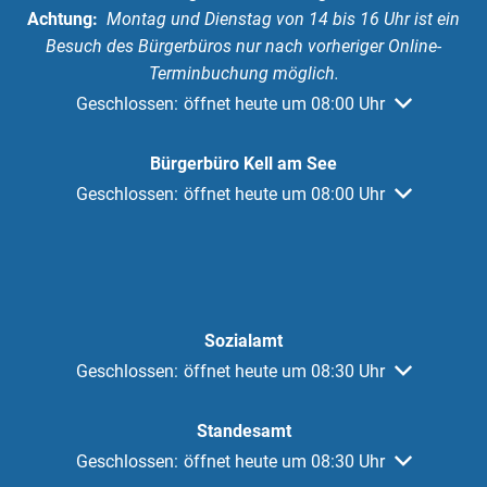
Achtung:
Montag und Dienstag von 14 bis 16 Uhr ist ein
Besuch des Bürgerbüros nur nach vorheriger Online-
Terminbuchung möglich.
Klicken, um weitere Öffnungs- oder Schließzeiten au
Geschlossen:
öffnet heute um 08:00 Uhr
Bürgerbüro Kell am See
Klicken, um weitere Öffnungs- oder Schließzeiten au
Geschlossen:
öffnet heute um 08:00 Uhr
Sozialamt
Klicken, um weitere Öffnungs- oder Schließzeiten au
Geschlossen:
öffnet heute um 08:30 Uhr
Standesamt
Klicken, um weitere Öffnungs- oder Schließzeiten au
Geschlossen:
öffnet heute um 08:30 Uhr