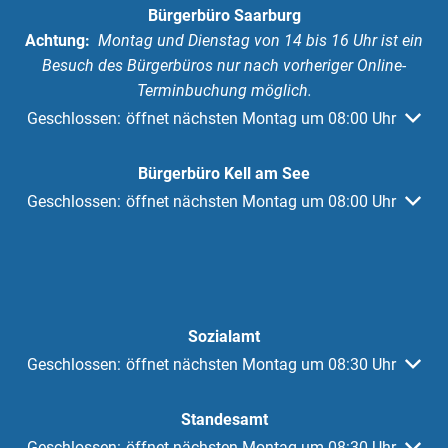
Bürgerbüro Saarburg
Achtung:
Montag und Dienstag von 14 bis 16 Uhr ist ein
Besuch des Bürgerbüros nur nach vorheriger Online-
Terminbuchung möglich.
Klicken, um weitere Öffnungs- oder Schließzeiten auszuble
Geschlossen:
öffnet nächsten Montag um 08:00 Uhr
Bürgerbüro Kell am See
Klicken, um weitere Öffnungs- oder Schließzeiten auszuble
Geschlossen:
öffnet nächsten Montag um 08:00 Uhr
Sozialamt
Klicken, um weitere Öffnungs- oder Schließzeiten auszuble
Geschlossen:
öffnet nächsten Montag um 08:30 Uhr
Standesamt
Klicken, um weitere Öffnungs- oder Schließzeiten auszuble
Geschlossen:
öffnet nächsten Montag um 08:30 Uhr