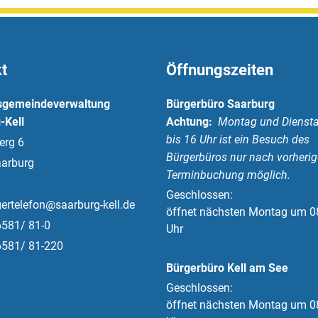
t
Öffnungszeiten
sgemeindeverwaltung
Bürgerbüro Saarburg
-Kell
Achtung:
Montag und Diensta
bis 16 Uhr ist ein Besuch des
erg 6
Bürgerbüros nur nach vorherig
arburg
Terminbuchung möglich.
Klicken, um weitere Öffnungs-
Geschlossen:
ertelefon@saarburg-kell.de
öffnet nächsten Montag um 0
6581/ 81-0
Uhr
6581/ 81-220
Bürgerbüro Kell am See
Klicken, um weitere Öffnungs-
Geschlossen:
öffnet nächsten Montag um 0