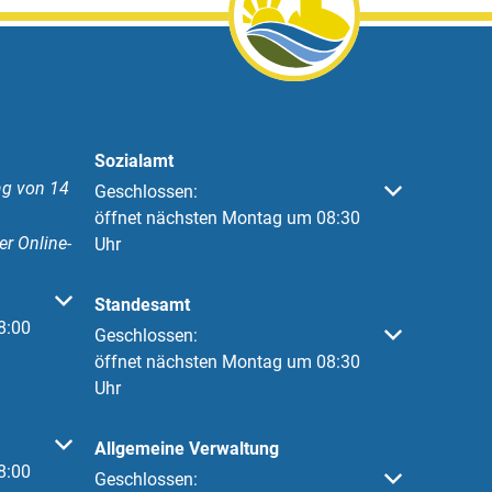
Sozialamt
g von 14
Klicken, um weitere Öffnungs- oder Schließzeiten 
Geschlossen:
öffnet nächsten Montag um 08:30
er Online-
Uhr
 oder Schließzeiten auszublenden
Standesamt
8:00
Klicken, um weitere Öffnungs- oder Schließzeiten 
Geschlossen:
öffnet nächsten Montag um 08:30
Uhr
 oder Schließzeiten auszublenden
Allgemeine Verwaltung
8:00
Klicken, um weitere Öffnungs- oder Schließzeiten 
Geschlossen: