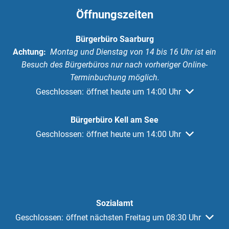
Öffnungszeiten
Bürgerbüro Saarburg
Achtung:
Montag und Dienstag von 14 bis 16 Uhr ist ein
Besuch des Bürgerbüros nur nach vorheriger Online-
Terminbuchung möglich.
Klicken, um weitere Öffnungs- oder Schließzeiten au
Geschlossen:
öffnet heute um 14:00 Uhr
Bürgerbüro Kell am See
Klicken, um weitere Öffnungs- oder Schließzeiten au
Geschlossen:
öffnet heute um 14:00 Uhr
Sozialamt
Klicken, um weitere Öffnungs- oder Schließzeiten auszuble
Geschlossen:
öffnet nächsten Freitag um 08:30 Uhr