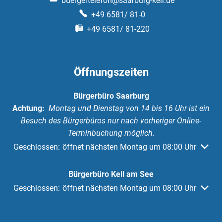
buergertelefon@saarburg-kell.de
+49 6581/ 81-0
+49 6581/ 81-220
Öffnungszeiten
Bürgerbüro Saarburg
Achtung:
Montag und Dienstag von 14 bis 16 Uhr ist ein
Besuch des Bürgerbüros nur nach vorheriger Online-
Terminbuchung möglich.
Klicken, um weitere Öffnungs- oder Schließzeiten auszuble
Geschlossen:
öffnet nächsten Montag um 08:00 Uhr
Bürgerbüro Kell am See
Klicken, um weitere Öffnungs- oder Schließzeiten auszuble
Geschlossen:
öffnet nächsten Montag um 08:00 Uhr