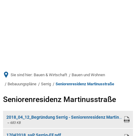
Menü
Sie sind hier:
Bauen & Wirtschaft
Bauen und Wohnen
Bebauungspläne
Serrig
Seniorenresidenz Martinusstraße
Seniorenresidenz
Seniorenresidenz Martinusstraße
Martinusstraße
2018_04_12_Begründung Serrig - Seniorenresidenz Martinusstraße.pdf
~ 683 KB
17042018_saP Serrig-EF.pdf