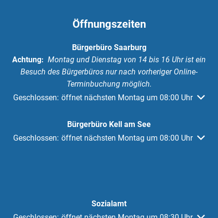
Öffnungszeiten
Bürgerbüro Saarburg
Achtung:
Montag und Dienstag von 14 bis 16 Uhr ist ein
Besuch des Bürgerbüros nur nach vorheriger Online-
Terminbuchung möglich.
Klicken, um weitere Öffnungs- oder Schließzeiten auszuble
Geschlossen:
öffnet nächsten Montag um 08:00 Uhr
Bürgerbüro Kell am See
Klicken, um weitere Öffnungs- oder Schließzeiten auszuble
Geschlossen:
öffnet nächsten Montag um 08:00 Uhr
Sozialamt
Klicken, um weitere Öffnungs- oder Schließzeiten auszuble
Geschlossen:
öffnet nächsten Montag um 08:30 Uhr