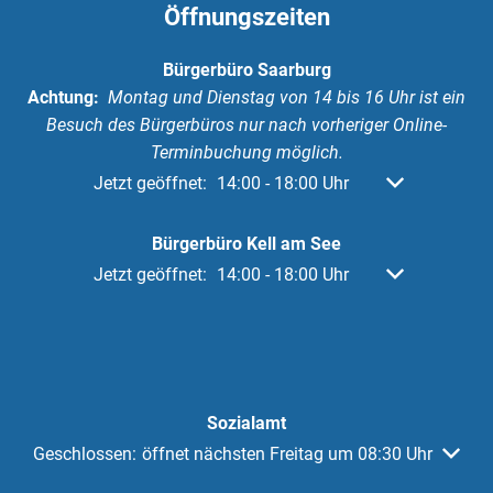
Öffnungszeiten
Bürgerbüro Saarburg
Achtung:
Montag und Dienstag von 14 bis 16 Uhr ist ein
Besuch des Bürgerbüros nur nach vorheriger Online-
Terminbuchung möglich.
Klicken, um weitere Öffnungs- oder Schließzeiten a
Jetzt geöffnet:
14:00
-
18:00
Uhr
Von 14:00 bis 
Bürgerbüro Kell am See
Klicken, um weitere Öffnungs- oder Schließzeiten a
Jetzt geöffnet:
14:00
-
18:00
Uhr
Von 14:00 bis 
Sozialamt
Klicken, um weitere Öffnungs- oder Schließzeiten auszuble
Geschlossen:
öffnet nächsten Freitag um 08:30 Uhr