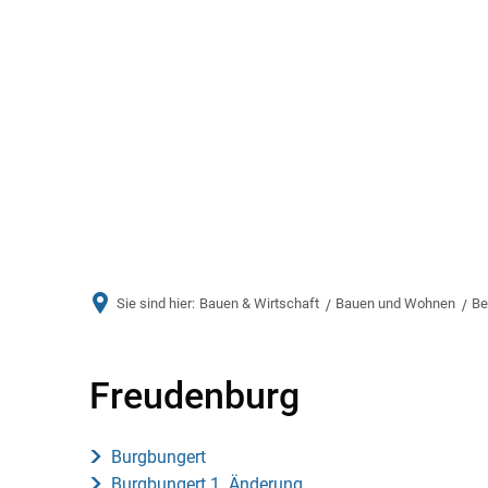
Aktuelles
Bürger & Ve
Sie sind hier:
Bauen & Wirtschaft
Bauen und Wohnen
Be
Freudenburg
Freudenburg
Burgbungert
Burgbungert 1. Änderung