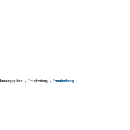
rwaltung
Leben & Wohnen
Bauen & Wirts
bauungspläne
Freudenburg
Freudenburg