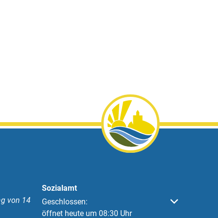
Sozialamt
g von 14
Klicken, um weitere Öffnungs- oder Schließzeiten 
Geschlossen:
öffnet heute um 08:30 Uhr