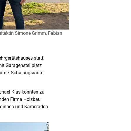
chitektin Simone Grimm, Fabian
hrgerätehauses statt.
it Garagenstellplatz
räume, Schulungsraum,
chael Klas konnten zu
enden Firma Holzbau
radinnen und Kameraden