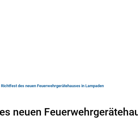
rwaltung
Leben & Wohnen
Bauen & Wirts
Richtfest des neuen Feuerwehrgerätehauses in Lampaden
des neuen Feuerwehrgeräteha