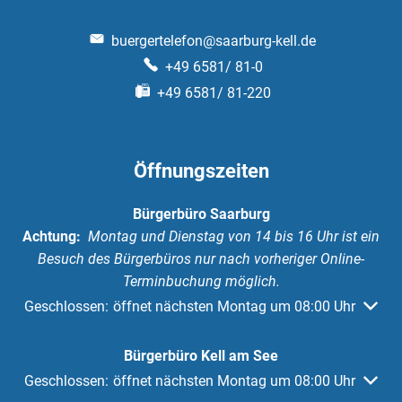
buergertelefon@saarburg-kell.de
+49 6581/ 81-0
+49 6581/ 81-220
Öffnungszeiten
Bürgerbüro Saarburg
Achtung:
Montag und Dienstag von 14 bis 16 Uhr ist ein
Besuch des Bürgerbüros nur nach vorheriger Online-
Terminbuchung möglich.
Klicken, um weitere Öffnungs- oder Schließzeiten auszuble
Geschlossen:
öffnet nächsten Montag um 08:00 Uhr
Bürgerbüro Kell am See
Klicken, um weitere Öffnungs- oder Schließzeiten auszuble
Geschlossen:
öffnet nächsten Montag um 08:00 Uhr