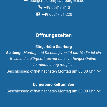
buergertelefon@saarburg-kell.de
+49 6581/ 81-0
+49 6581/ 81-220
Öffnungszeiten
Bürgerbüro Saarburg
Achtung:
Montag und Dienstag von 14 bis 16 Uhr ist ein
Besuch des Bürgerbüros nur nach vorheriger Online-
Terminbuchung möglich.
Klicken, um weitere Öffnungs- oder Schließzeiten auszuble
Geschlossen:
öffnet nächsten Montag um 08:00 Uhr
Bürgerbüro Kell am See
Klicken, um weitere Öffnungs- oder Schließzeiten auszuble
Geschlossen:
öffnet nächsten Montag um 08:00 Uhr