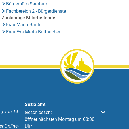
Bürgerbüro Saarburg
Fachbereich 2 - Bürgerdienste
Zuständige Mitarbeitende
Frau Maria Barth
Frau Eva Maria Brittnacher
Sozialamt
g von 14
Klicken, um weitere Öffnungs- oder Schließzeiten 
Geschlossen:
öffnet nächsten Montag um 08:30
er Online-
Uhr